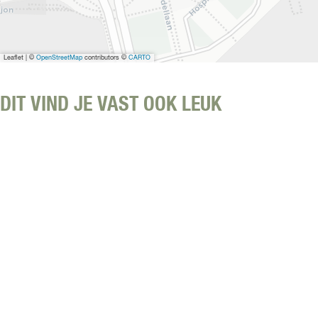
r
a
z
d
e
b
Leaflet
|
©
OpenStreetMap
contributors ©
CARTO
r
a
p
DIT VIND JE VAST OOK LEUK
a
d