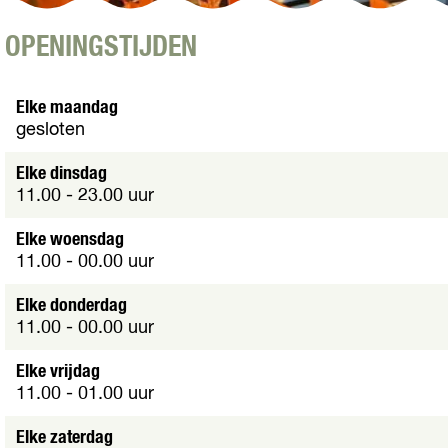
e
O
OPENINGSTIJDEN
p
e
n
Elke maandag
p
gesloten
o
p
Elke dinsdag
u
11.00 - 23.00 uur
p
m
Elke woensdag
e
11.00 - 00.00 uur
t
v
Elke donderdag
e
11.00 - 00.00 uur
r
g
Elke vrijdag
r
11.00 - 01.00 uur
o
t
Elke zaterdag