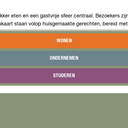
lekker eten en een gastvrije sfeer centraal. Bezoekers zi
ukaart staan volop huisgemaakte gerechten, bereid met
rtje regelmatig gezellige activiteiten, zoals vrijmibo's
WONEN
 om samen een voetbalwedstrijd te kijken.
ONDERNEMEN
nalen van Café 't Lievertje (@cafetlievertje) zijn alle
feervolle locatie. Van bruiloften en verjaardagen tot and
STUDEREN