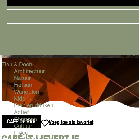
Cityguide
Samen genieten
menu
Groen en Duurzaam
Urban en Architectuur
Stadsdelen
Highlights
Must Do's
Flevoland
Zien & Doen
Architectuur
Natuur
Fietsen
Wandelen
Kids
Eten en drinken
Actief
Shoppen
CAFÉ OF BAR
Voeg toe als favoriet
Voeg toe als favoriet
Cultuur
Indoor