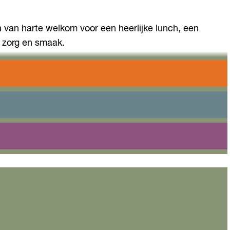
jn van harte welkom voor een heerlijke lunch, een
 zorg en smaak.
, pubquizzen en andere evenementen. Geniet van de
 evenementen en activiteiten te vinden.
ere bijzondere gelegenheden: er zijn volop