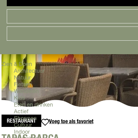
Cityguide
Samen genieten
menu
Groen en Duurzaam
Urban en Architectuur
Stadsdelen
Highlights
Must Do's
Flevoland
Zien & Doen
Architectuur
Natuur
Fietsen
Wandelen
Kids
Eten en drinken
Actief
Shoppen
RESTAURANT
Voeg toe als favoriet
Voeg toe als favoriet
Cultuur
Indoor