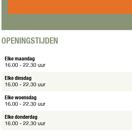
s
p
T
B
a
a
a
s
p
r
B
a
ç
a
s
a
r
B
OPENINGSTIJDEN
ç
a
a
r
ç
Elke maandag
a
16.00 - 22.30 uur
Elke dinsdag
16.00 - 22.30 uur
Elke woensdag
16.00 - 22.30 uur
Elke donderdag
16.00 - 22.30 uur