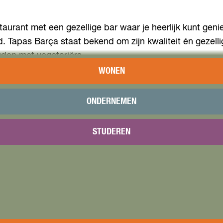
rant met een gezellige bar waar je heerlijk kunt genie
eid. Tapas Barça staat bekend om zijn kwaliteit én gezel
den met vegetariërs.
WONEN
e eters. Ga je liever voor uitgebreid en onbezorgd ete
sonen komt. Zo is er voor iedereen genoeg keuze.
ONDERNEMEN
STUDEREN