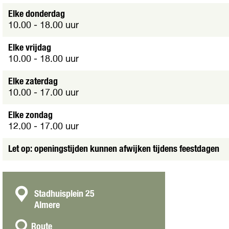
t
v
Elke donderdag
e
10.00 - 18.00 uur
r
g
Elke vrijdag
r
10.00 - 18.00 uur
o
t
Elke zaterdag
e
10.00 - 17.00 uur
a
f
Elke zondag
b
12.00 - 17.00 uur
e
e
Let op: openingstijden kunnen afwijken tijdens feestdagen
l
d
i
n
C
Stadhuisplein 25
g
Almere
o
B
n
n
i
Route