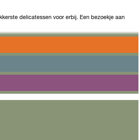
ekkerste delicatessen voor erbij. Een bezoekje aan
n hij enkele jaren later een koffiespeciaalzaak
 sinds 1997 gevestigd in het centrum van Almere en