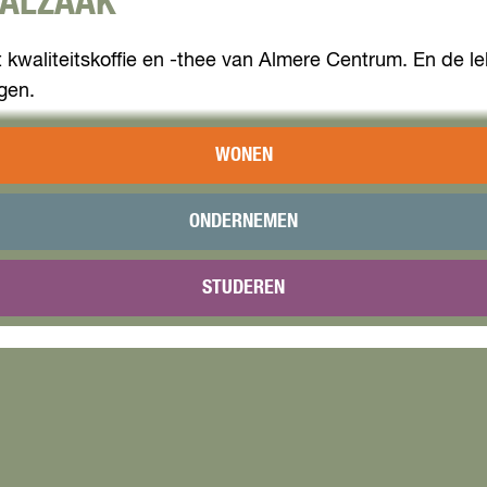
AALZAAK
nt kwaliteitskoffie en -thee van Almere Centrum. En de l
gen.
 hij op één dag zijn eigen winkel zou willen openen. Toe
WONEN
t. Zijn eigen koffie- en theespeciaalzaak is inmiddels
eën of een kopje zwart goud.
ONDERNEMEN
STUDEREN