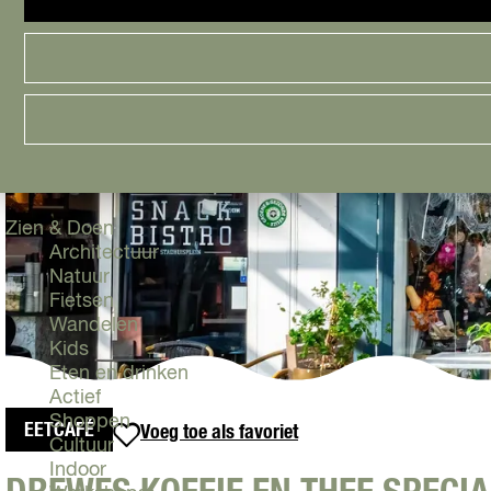
Cityguide
Samen genieten
menu
Groen en Duurzaam
Urban en Architectuur
Stadsdelen
Highlights
Must Do's
Flevoland
Zien & Doen
Architectuur
Natuur
Fietsen
Wandelen
Kids
Eten en drinken
Actief
Shoppen
EETCAFÉ
Voeg toe als favoriet
Voeg toe als favoriet
Cultuur
Indoor