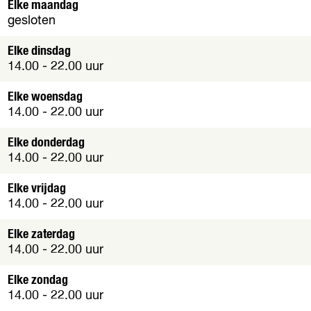
Elke maandag
o
gesloten
k
e
Elke dinsdag
y
14.00 - 22.00 uur
G
r
Elke woensdag
i
14.00 - 22.00 uur
l
l
Elke donderdag
B
14.00 - 22.00 uur
B
Q
Elke vrijdag
A
14.00 - 22.00 uur
l
m
Elke zaterdag
e
14.00 - 22.00 uur
r
e
Elke zondag
14.00 - 22.00 uur