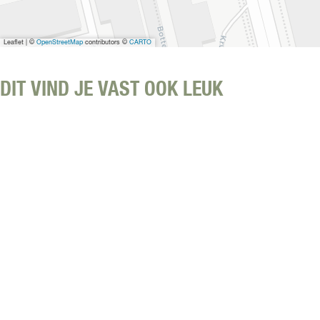
B
B
Q
Leaflet
|
©
OpenStreetMap
contributors ©
CARTO
A
l
m
DIT VIND JE VAST OOK LEUK
e
r
e