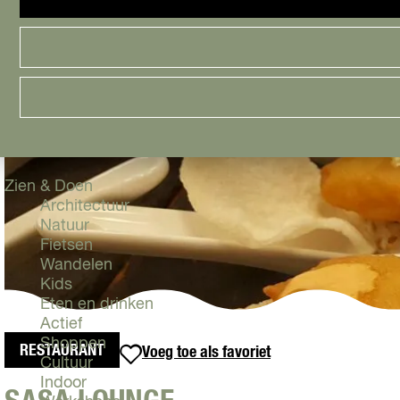
Cityguide
Samen genieten
menu
Groen en Duurzaam
Urban en Architectuur
Stadsdelen
Highlights
Must Do's
Flevoland
Zien & Doen
Architectuur
Natuur
Fietsen
Wandelen
Kids
Eten en drinken
Actief
Shoppen
RESTAURANT
Voeg toe als favoriet
Voeg toe als favoriet
Cultuur
Indoor