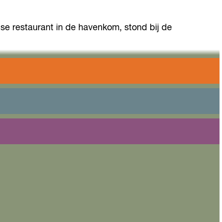
e restaurant in de havenkom, stond bij de
 en later door Okasan. Dit restaurant was twee
een ware beleving voor de gasten en een uitgebreide