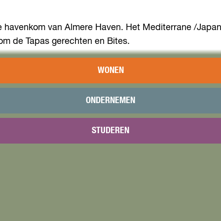
e havenkom van Almere Haven. Het Mediterrane /Japans
om de Tapas gerechten en Bites.
e gerechten. Deze werd voorheen verzorgd door Sensei
WONEN
urant met mediterrane en een Japanse keuken.
ONDERNEMEN
nbod aan verse sushi en teppanyaki gerechten, levert 
STUDEREN