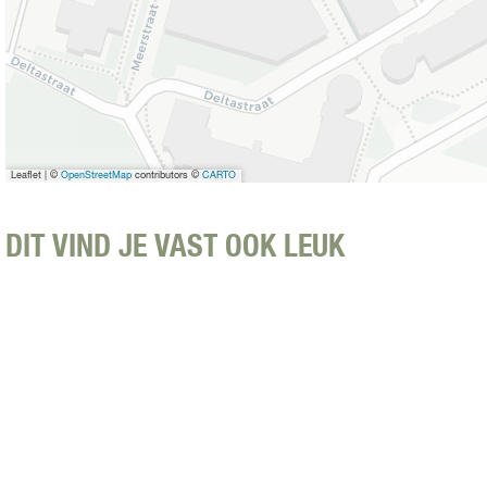
Leaflet
|
©
OpenStreetMap
contributors ©
CARTO
DIT VIND JE VAST OOK LEUK