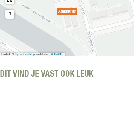
r
Amphitrite
i
t
e
Leaflet
|
©
OpenStreetMap
contributors ©
CARTO
DIT VIND JE VAST OOK LEUK