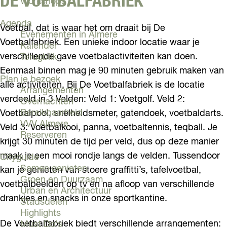
DE VOETBALFABRIEK
Workshops
Agenda
Voetbal, dat is waar het om draait bij De
Evenementen in Almere
Voetbalfabriek. Een unieke indoor locatie waar je
Kalender
verschillende gave voetbalactiviteiten kan doen.
Terugblik
Eenmaal binnen mag je 90 minuten gebruik maken van
Plan je bezoek
alle activiteiten. Bij De Voetbalfabriek is de locatie
Arrangementen
verdeeld in 3 Velden: Veld 1: Voetgolf. Veld 2:
Overnachten
Bereikbaarheid
Voetbalpool, snelheidsmeter, gatendoek, voetbaldarts.
VVV Almere
Veld 3: Voetbalkooi, panna, voetbaltennis, teqball. Je
Reserveren
krijgt 30 minuten de tijd per veld, dus op deze manier
maak je een mooi rondje langs de velden. Tussendoor
Cityguide
Samen genieten
kan je genieten van stoere graffitti’s, tafelvoetbal,
Groen en Duurzaam
voetbalbeelden op tv en na afloop van verschillende
Urban en Architectuur
drankjes en snacks in onze sportkantine.
Stadsdelen
Highlights
De Voetbalfabriek biedt verschillende arrangementen:
Must Do's