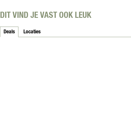
f
a
DIT VIND JE VAST OOK LEUK
b
r
i
Deals
Locaties
e
k