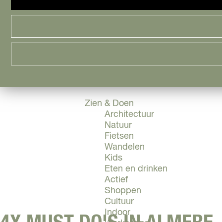
Cityguide
Samen genieten
menu
Groen en Duurzaam
Urban en Architectuur
Stadsdelen
Highlights
Must Do's
Flevoland
Zien & Doen
Architectuur
Natuur
Fietsen
Wandelen
Kids
Eten en drinken
Actief
Shoppen
Cultuur
Indoor