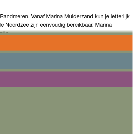
 Randmeren. Vanaf Marina Muiderzand kun je letterlijk
e Noordzee zijn eenvoudig bereikbaar. Marina
tie.
g hebt: een tanksteiger, watersportwinkel, zeilmaker,
twee zeilscholen. Natuurlijk kun je er een boot of
eet assortiment. Wil je overnachten in de haven? Dat