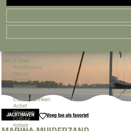
Cityguide
Samen genieten
menu
Groen en Duurzaam
Urban en Architectuur
Stadsdelen
Highlights
Must Do's
Flevoland
Zien & Doen
Architectuur
Natuur
Fietsen
Wandelen
Kids
Eten en drinken
Actief
Shoppen
JACHTHAVEN
Voeg toe als favoriet
Voeg toe als favoriet
Cultuur
Indoor