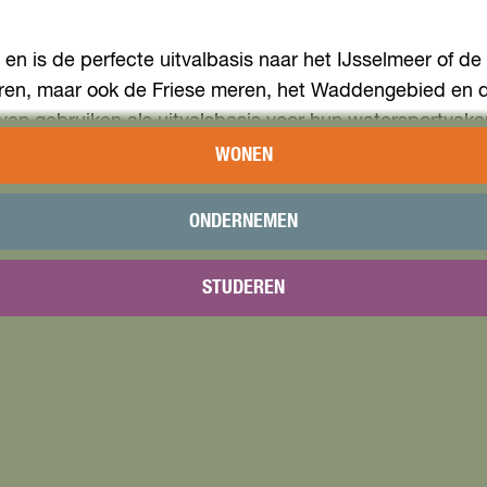
en is de perfecte uitvalbasis naar het IJsselmeer of de
ren, maar ook de Friese meren, het Waddengebied en d
en gebruiken als uitvalsbasis voor hun watersportvakan
WONEN
le maritieme voorzieningen die je als waterrecreant nodi
 Marina Muiderzand heeft een apart catamaranstrand en 
ONDERNEMEN
estaurant HarborHouse en een supermarkt met een compl
h Lodge of in een Trekkershut op het water!
STUDEREN