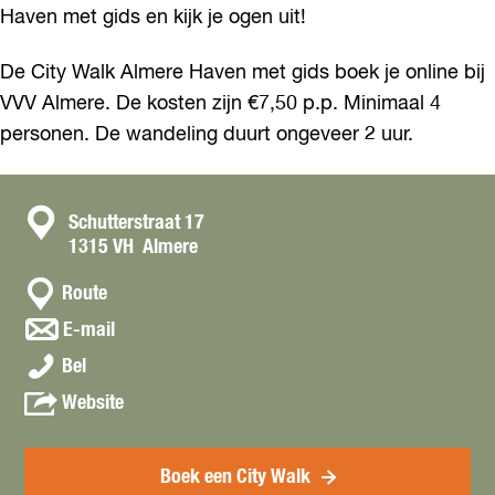
Haven met gids en kijk je ogen uit!
De City Walk Almere Haven met gids boek je online bij
VVV Almere. De kosten zijn €7,50 p.p. Minimaal 4
personen. De wandeling duurt ongeveer 2 uur.
C
Schutterstraat 17
1315 VH
Almere
o
n
n
Route
a
t
n
E-mail
a
a
a
C
r
Bel
a
c
i
C
r
v
Website
t
t
i
C
a
y
t
i
n
W
y
t
C
Boek een City Walk
a
W