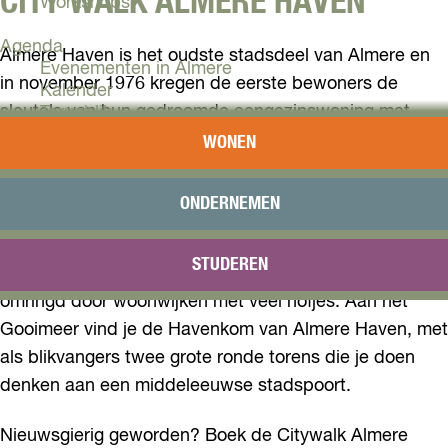
CITY WALK ALMERE HAVEN
Workshops
Agenda
Almere Haven is het oudste stadsdeel van Almere en
Evenementen in Almere
in november 1976 kregen de eerste bewoners de
Kalender
sleutels van hun gedroomde eengezinswoning met
Terugblik
tuin. Echte zuiderzeestadjes als Harderwijk en Kampen
WONEN
Plan je bezoek
waren de inspiratiebron voor het eerste stadsdeel van
Arrangementen
Almere.
Overnachten
ONDERNEMEN
Bereikbaarheid
VVV Almere
Zo wordt Almere Haven gekenmerkt door grachtjes,
STUDEREN
Reserveren
een marktplein, nostalgisch getinte architectuur
omringd door woonwijken met veel hofjes. Aan het
Gooimeer vind je de Havenkom van Almere Haven, met
als blikvangers twee grote ronde torens die je doen
denken aan een middeleeuwse stadspoort.
Nieuwsgierig geworden? Boek de Citywalk Almere