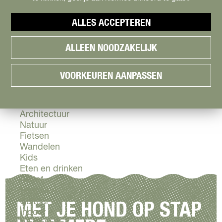
Cityguide
Samen genieten
menu
ALLES ACCEPTEREN
Groen en Duurzaam
V
Urban en Architectuur
ALLEEN NOODZAKELIJK
i
Stadsdelen
s
Highlights
i
Must Do's
VOORKEUREN AANPASSEN
t
Flevoland
A
l
Zien & Doen
m
Architectuur
e
Natuur
r
Fietsen
e
Wandelen
Kids
Eten en drinken
Actief
Shoppen
Cultuur
MET JE HOND OP STAP
Indoor