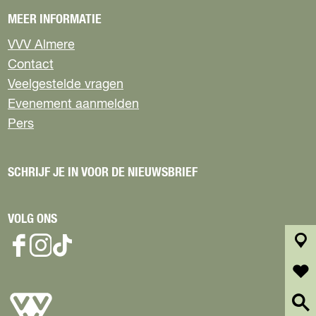
e
MEER INFORMATIE
VVV Almere
Contact
Veelgestelde vragen
Evenement aanmelden
Pers
SCHRIJF JE IN VOOR DE NIEUWSBRIEF
VOLG ONS
F
I
T
k
a
n
i
a
c
s
k
a
f
e
t
T
r
a
b
a
o