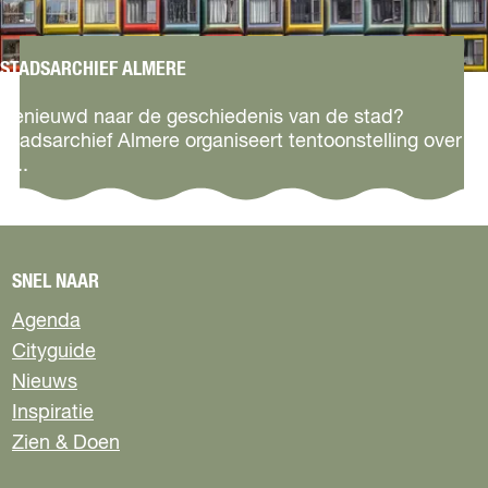
i
n
STADSARCHIEF ALMERE
S
t
Benieuwd naar de geschiedenis van de stad?
a
Stadsarchief Almere organiseert tentoonstelling over
d
d...
s
a
r
c
h
SNEL NAAR
i
Agenda
e
f
Cityguide
A
Nieuws
l
Inspiratie
m
e
Zien & Doen
r