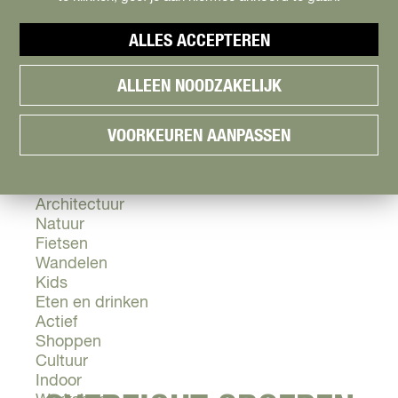
Cityguide
Samen genieten
menu
ALLES ACCEPTEREN
Groen en Duurzaam
V
Urban en Architectuur
ALLEEN NOODZAKELIJK
i
Stadsdelen
s
Highlights
i
Must Do's
VOORKEUREN AANPASSEN
t
Flevoland
A
l
Zien & Doen
m
Architectuur
e
Natuur
r
Fietsen
e
Wandelen
Kids
Eten en drinken
Actief
Shoppen
Cultuur
Indoor