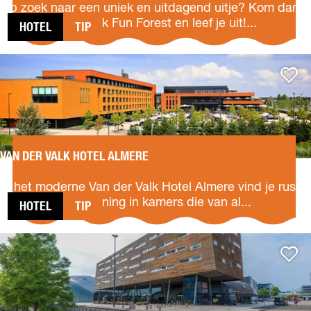
l
Op zoek naar een uniek en uitdagend uitje? Kom dan
i
eens naar Klimpark Fun Forest en leef je uit!...
HOTEL
TIP
m
p
VAN
a
Voeg to
DER
r
VALK
k
HOTEL
F
ALMERE
u
n
F
VAN DER VALK HOTEL ALMERE
V
o
a
r
In het moderne Van der Valk Hotel Almere vind je rust,
n
e
ruimte en ontspanning in kamers die van al...
HOTEL
TIP
d
s
e
t
LEONARDO
r
Voeg to
HOTEL
V
ALMERE
a
CITY
l
CENTER
k