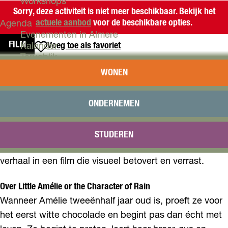
Workshops
Sorry, deze activiteit is niet meer beschikbaar. Bekijk het
actuele aanbod
voor de beschikbare opties.
Agenda
Evenementen in Almere
FILM
Voeg toe als favoriet
Voeg toe als favoriet
Kalender
Terugblik
LITTLE AMÉLIE OR THE
WONEN
Plan je bezoek
CHARACTER OF RAIN
Arrangementen
Overnachten
ONDERNEMEN
Bereikbaarheid
Het leven van de jonge Amélie is één groot avontuur:
VVV Almere
terwijl ze de schoonheid van het leven ontdekt en stuit
STUDEREN
Reserveren
op tragedie, ontvouwt zich een teder en aangrijpend
verhaal in een film die visueel betovert en verrast.
Over Little Amélie or the Character of Rain
Wanneer Amélie tweeënhalf jaar oud is, proeft ze voor
het eerst witte chocolade en begint pas dan écht met