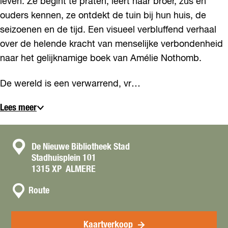
leven. Ze begint te praten, leert haar broer, zus en
ouders kennen, ze ontdekt de tuin bij hun huis, de
seizoenen en de tijd. Een visueel verbluffend verhaal
over de helende kracht van menselijke verbondenheid
naar het gelijknamige boek van Amélie Nothomb.
De wereld is een verwarrend, vr…
Lees meer
C
De Nieuwe Bibliotheek Stad
Stadhuisplein 101
o
1315 XP
ALMERE
n
n
t
Route
a
a
a
c
r
Kaartverkoop