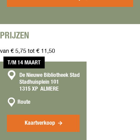
t
L
i
t
t
l
PRIJZEN
e
A
van € 5,75 tot € 11,50
m
é
T/M 14 MAART
l
i
C
De Nieuwe Bibliotheek Stad
e
Stadhuisplein 101
o
o
1315 XP
ALMERE
r
n
t
n
t
Route
h
a
a
e
a
c
C
r
Kaartverkoop
h
t
L
a
i