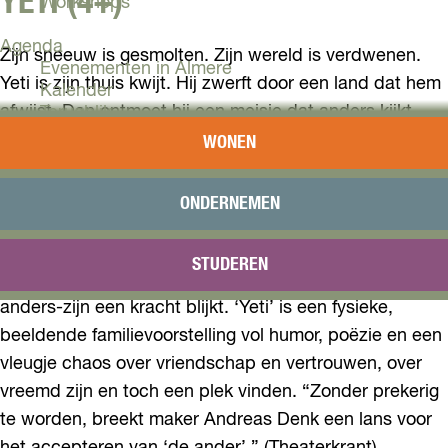
YETI (4+)
Workshops
Agenda
Zijn sneeuw is gesmolten. Zijn wereld is verdwenen.
Evenementen in Almere
Yeti is zijn thuis kwijt. Hij zwerft door een land dat hem
Kalender
afwijst. Dan ontmoet hij een meisje dat anders kijkt.
Terugblik
Iemand die luistert. Iemand die wél durft te spelen –
WONEN
Plan je bezoek
met hem, met alles wat ongewoon lijkt. Samen
Arrangementen
ontdekken ze een landschap vol trampolines,
Overnachten
ONDERNEMEN
Bereikbaarheid
obstakels en onverwachte paden. Waar je mag vallen
VVV Almere
en weer opstaan. Dans, muziek en magie voeren hen
STUDEREN
Reserveren
mee in een avontuur waar spelen troost biedt en waar
anders-zijn een kracht blijkt. ‘Yeti’ is een fysieke,
beeldende familievoorstelling vol humor, poëzie en een
vleugje chaos over vriendschap en vertrouwen, over
vreemd zijn en toch een plek vinden. “Zonder prekerig
te worden, breekt maker Andreas Denk een lans voor