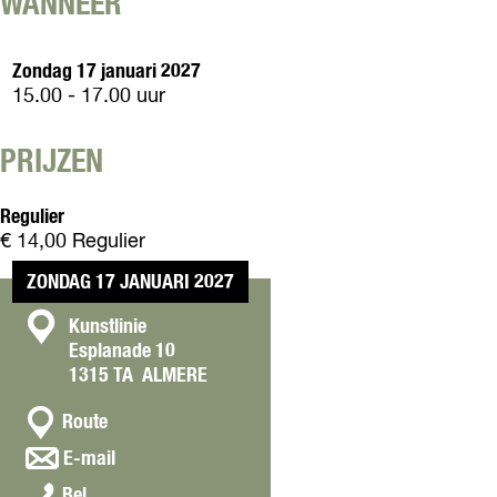
WANNEER
+
)
Zondag 17 januari 2027
15.00 - 17.00 uur
PRIJZEN
Regulier
€ 14,00 Regulier
ZONDAG 17 JANUARI 2027
C
Kunstlinie
Esplanade 10
o
1315 TA
ALMERE
n
n
t
Route
a
a
n
E-mail
a
a
c
Y
r
Bel