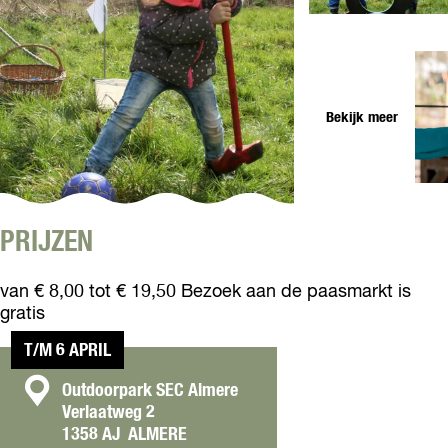
t
e
n
O
t
p
e
n
Bekijk meer
p
o
p
u
p
O
PRIJZEN
m
p
e
e
t
van € 8,00 tot € 19,50 Bezoek aan de paasmarkt is
n
v
gratis
p
e
o
r
T/M 6 APRIL
p
g
u
C
Outdoorpark SEC Almere
r
p
Verlaatweg 2
o
o
m
1358 AJ
ALMERE
t