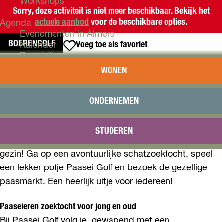
Workshops
Sorry, deze activiteit is niet meer beschikbaar. Bekijk het
actuele aanbod
voor de beschikbare opties.
Agenda
Evenementen in Almere
BOERENGOLF
Voeg toe als favoriet
Voeg toe als favoriet
Kalender
Terugblik
PAAS FAMILIE EVENT
WONEN
Plan je bezoek
Arrangementen
Gezellig paasuitje voor de familie
Overnachten
ONDERNEMEN
Bereikbaarheid
Op Eerste en Tweede Paasdag organiseert
VVV Almere
Outdoorpark SEC Almere een speciaal
STUDEREN
Reserveren
paasevenement, vol leuke activiteiten voor het hele
gezin! Ga op een avontuurlijke schatzoektocht, speel
een lekker potje Paasei Golf en bezoek de gezellige
paasmarkt. Een heerlijk uitje voor iedereen!
Paaseieren zoektocht voor jong en oud
Bij Paasei Golf volg je, gewapend met een