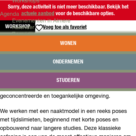
Workshops
Sorry, deze activiteit is niet meer beschikbaar. Bekijk het
actuele aanbod
voor de beschikbare opties.
Agenda
Evenementen in Almere
WORKSHOP
Voeg toe als favoriet
Voeg toe als favoriet
Kalender
Terugblik
LIVE FIGUURTEKENEN BIJ LUNA
WONEN
Plan je bezoek
NGUYEN ATELIER (18+)
Arrangementen
Overnachten
ONDERNEMEN
Bereikbaarheid
Kom langs voor een avond figuurtekenen in het hart
VVV Almere
van Almere. Of je nu je creativiteit wilt verkennen of je
STUDEREN
Reserveren
vaardigheden wilt verfijnen, deze sessie biedt een
geconcentreerde en toegankelijke omgeving.
We werken met een naaktmodel in een reeks poses
met tijdslimieten, beginnend met korte poses en
opbouwend naar langere studies. Deze klassieke