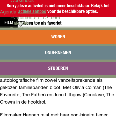
Workshops
Sorry, deze activiteit is niet meer beschikbaar. Bekijk het
actuele aanbod
voor de beschikbare opties.
Agenda
Evenementen in Almere
FILM
Voeg toe als favoriet
Voeg toe als favoriet
Kalender
Terugblik
JIMPA
WONEN
Plan je bezoek
Arrangementen
Jimpa is een gevoelig en authentiek drama over queer
Overnachten
ONDERNEMEN
Bereikbaarheid
identiteit, ouderschap en de complexe dynamiek
VVV Almere
tussen drie generaties. Filmmaker Sophie Hyde (Good
STUDEREN
Reserveren
Luck To You, Leo Grande) legt in haar semi-
autobiografische film zowel vanzelfsprekende als
gekozen familiebanden bloot. Met Olivia Colman (The
Favourite, The Father) en John Lithgow (Conclave, The
Crown) in de hoofdrol.
Filmmaker Hannah reist met haar non-binaire tiener