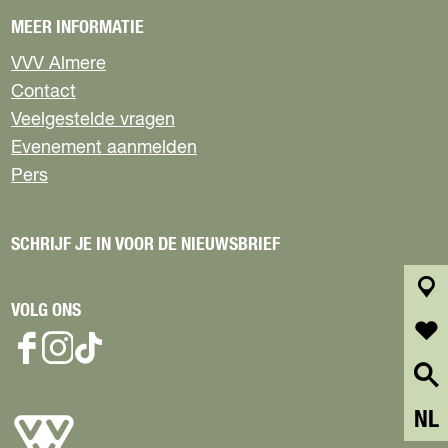
MEER INFORMATIE
VVV Almere
Contact
Veelgestelde vragen
Evenement aanmelden
Pers
SCHRIJF JE IN VOOR DE NIEUWSBRIEF
VOLG ONS
k
a
a
f
F
I
T
r
a
a
n
i
t
v
c
s
k
S
NL
o
e
t
T
e
r
b
a
o