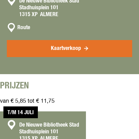
C
De Nieuwe Bibliotheek Stad
Stadhuisplein 101
o
1315 XP
ALMERE
n
n
t
Route
a
a
a
c
r
Kaartverkoop
t
J
i
m
p
a
PRIJZEN
van € 5,85 tot € 11,75
T/M 14 JULI
C
De Nieuwe Bibliotheek Stad
Stadhuisplein 101
o
1315 XP
ALMERE