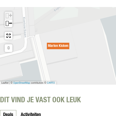
c
K
n
e
k
i
n
e
c
+
n
k
−
e
n
Marlon Kicken
Leaflet
|
©
OpenStreetMap
contributors ©
CARTO
DIT VIND JE VAST OOK LEUK
Deals
Activiteiten