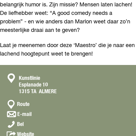
belangrijk humor is. Zijn missie? Mensen laten lachen!
De liefhebber weet: “A good comedy needs a
problem” - en wie anders dan Marlon weet daar zo’n
meesterlijke draai aan te geven?
Laat je meenemen door deze ‘Maestro’ die je naar een
lachend hoogtepunt weet te brengen!
C
Kunstlinie
Esplanade 10
o
1315 TA
ALMERE
n
n
t
Route
a
a
n
E-mail
a
a
c
M
r
Bel
a
t
a
M
r
v
Website