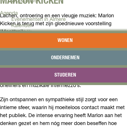
MARLON KICKEN
Workshops
Agenda
Lachen, ontroering en een vleugje muziek: Marlon
Evenementen in Almere
Kicken is terug met zijn gloednieuwe voorstelling
Kalender
‘Maestro’!
Terugblik
WONEN
Plan je bezoek
Na een intense strijd tegen COVID-19 en een kantje-
Arrangementen
boord ervaring in coma, keert Marlon sterker en
Overnachten
ONDERNEMEN
scherper dan ooit terug op het podium. In ‘Maestro’
Bereikbaarheid
VVV Almere
deelt hij zijn bijzondere kijk op het leven, met zijn
STUDEREN
Reserveren
kenmerkende humor, hilarische verhalen, scherpe
oneliners en muzikale intermezzo’s.
Zijn ontspannen en sympathieke stijl zorgt voor een
intieme sfeer, waarin hij moeiteloos contact maakt met
het publiek. De intense ervaring heeft Marlon aan het
denken gezet en hem nóg meer doen beseffen hoe