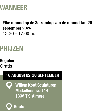
o
K
j
b
o
o
WANNEER
K
i
t
o
o
j
i
t
o
K
Elke maand op de 3e zondag van de maand t/m 20
n
i
t
o
september 2026
d
n
i
o
13.30 - 17.00 uur
e
d
n
t
t
e
d
i
u
t
PRIJZEN
e
n
i
u
t
d
n
i
u
e
Regulier
n
i
t
Gratis
n
u
i
16 AUGUSTUS, 20 SEPTEMBER
n
C
Willem Koot Sculpturen
Medaillonstraat 14
o
1336 TK
Almere
n
n
t
Route