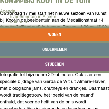
KUNST BIJ KOOT IN DE TUIN
Workshops
Agenda
Op zondag 17 mei start het nieuwe seizoen van Kunst
Evenementen in Almere
bij Koot in de beeldentuin aan de Medaillonstraat 14
Kalender
(ingang Collierstraat) in Almere. Tussen 11.00 en 17.00
Terugblik
uur ben je welkom om in alle rust rond te kijken in de
WONEN
Plan je bezoek
bloemrijke tuin, het atelier te bezoeken en in gesprek
Arrangementen
te gaan met de aanwezige kunstenaars. Beeldhouwer
Overnachten
ONDERNEMEN
Bereikbaarheid
Willem Koot ontvangt deze dag verschillende
VVV Almere
gastkunstenaars uit Flevoland, het Gooi en Noord-
STUDEREN
Reserveren
Holland, met werk variërend van schilderijen en
fotografie tot bijzondere 3D-objecten. Ook is er een
speciale bijdrage van Gerda de Wit uit Almere-Haven,
met biologische jams, chutneys en drankjes. Daarnaast
wordt traditiegetrouw het ‘beeld van de maand’
onthuld, dat voor de helft van de prijs wordt