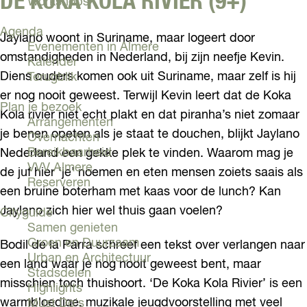
DE KOKA KOLA RIVIER (9+)
Workshops
Agenda
Jaylano woont in Suriname, maar logeert door
Evenementen in Almere
omstandigheden in Nederland, bij zijn neefje Kevin.
Kalender
Diens ouders komen ook uit Suriname, maar zelf is hij
Terugblik
er nog nooit geweest. Terwijl Kevin leert dat de Koka
Plan je bezoek
Kola rivier niet echt plakt en dat piranha’s niet zomaar
Arrangementen
je benen opeten als je staat te douchen, blijkt Jaylano
Overnachten
Bereikbaarheid
Nederland een gekke plek te vinden. Waarom mag je
VVV Almere
de juf hier ‘je’ noemen en eten mensen zoiets saais als
Reserveren
een bruine boterham met kaas voor de lunch? Kan
Jaylano zich hier wel thuis gaan voelen?
Cityguide
Samen genieten
Groen en Duurzaam
Bodil de la Parra schreef een tekst over verlangen naar
Urban en Architectuur
een land waar je nog nooit geweest bent, maar
Stadsdelen
misschien toch thuishoort. ‘De Koka Kola Rivier’ is een
Highlights
warmbloedige, muzikale jeugdvoorstelling met veel
Must Do's