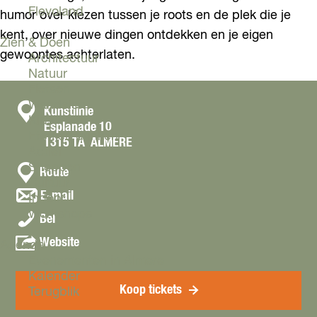
Flevoland
humor over kiezen tussen je roots en de plek die je
kent, over nieuwe dingen ontdekken en je eigen
Zien & Doen
gewoontes achterlaten.
Architectuur
Natuur
Fietsen
Wandelen
C
Kunstlinie
Kids
Esplanade 10
o
Eten en drinken
1315 TA
ALMERE
n
Actief
Shoppen
n
t
Route
Cultuur
a
a
n
E-mail
Indoor
a
a
c
Workshops
D
r
Bel
a
t
e
D
r
v
Website
Agenda
K
e
D
a
Evenementen in Almere
o
K
e
n
Kalender
k
o
K
D
Koop tickets
Terugblik
a
k
o
e
K
a