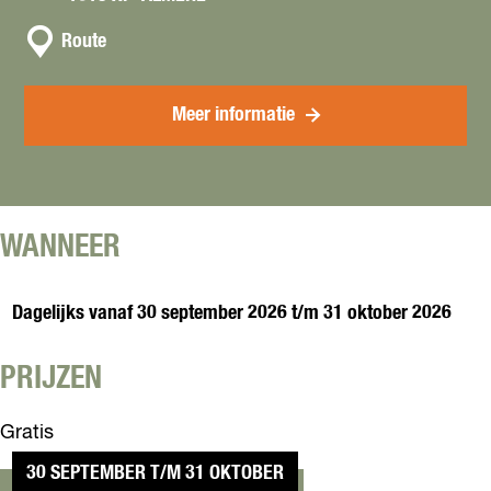
n
n
t
Route
a
a
a
c
r
Meer informatie
t
E
x
p
o
s
WANNEER
i
t
i
Dagelijks vanaf 30 september 2026 t/m 31 oktober 2026
e
:
PRIJZEN
T
o
e
Gratis
n
d
30 SEPTEMBER T/M 31 OKTOBER