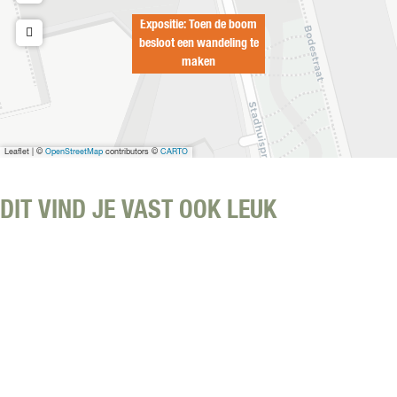
e
i
Expositie: Toen de boom
n
n
besloot een wandeling te
d
g
maken
e
t
b
e
o
m
o
a
m
k
Leaflet
|
©
OpenStreetMap
contributors ©
CARTO
b
e
e
n
s
DIT VIND JE VAST OOK LEUK
l
o
o
t
e
e
n
w
a