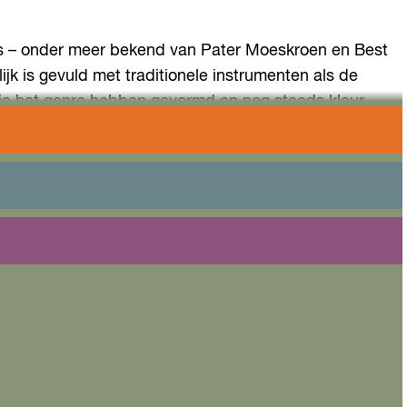
rs – onder meer bekend van Pater Moeskroen en Best
jk is gevuld met traditionele instrumenten als de
 die het genre hebben gevormd en nog steeds kleur
en elke keer weer voor herkenning. In de nostalgische
in een mix van opzwepende jigs & reels en ontroerende