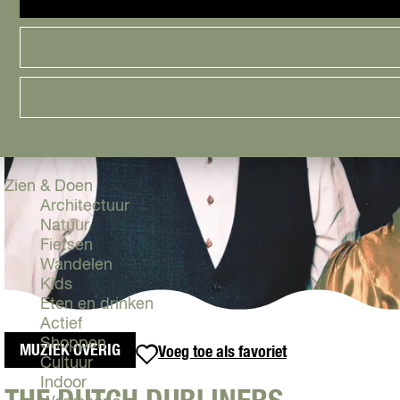
Cityguide
Samen genieten
menu
Groen en Duurzaam
Urban en Architectuur
Stadsdelen
Highlights
Must Do's
Flevoland
Zien & Doen
Architectuur
Natuur
Fietsen
Wandelen
Kids
Eten en drinken
Actief
Shoppen
MUZIEK OVERIG
Voeg toe als favoriet
Voeg toe als favoriet
Cultuur
Indoor