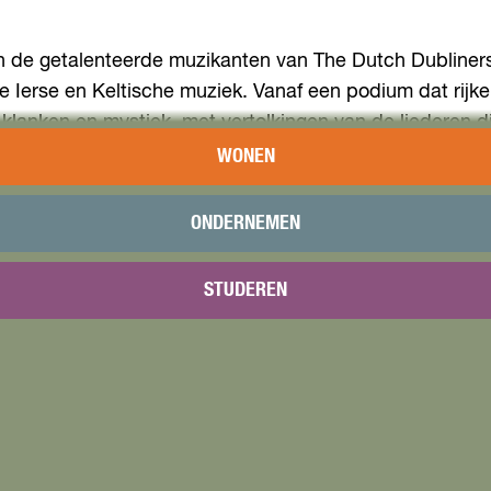
n de getalenteerde muzikanten van The Dutch Dubline
 Ierse en Keltische muziek. Vanaf een podium dat rijkeli
l klanken en mystiek, met vertolkingen van de liederen
 Rover’, ‘Seven Drunken Nights’ en ‘Dirty Old Town’ zorg
WONEN
zalig- en gezelligheid van de Ierse cultuur tot leven 
ONDERNEMEN
STUDEREN