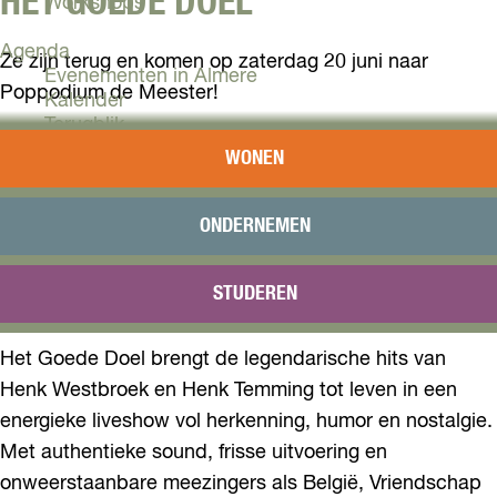
HET GOEDE DOEL
Workshops
Agenda
Ze zijn terug en komen op zaterdag 20 juni naar
Evenementen in Almere
Poppodium de Meester!
Kalender
Terugblik
De drie mannen van Het Goede Doel: Henk Westbroek,
WONEN
Plan je bezoek
Toni Peroni en René Meister hebben de koppen bij
Arrangementen
elkaar gestoken en laten Het Goede Doel herleven. In
Overnachten
ONDERNEMEN
deze Altijd en Eeuwig Tour spelen ze àlle hits en het is
Bereikbaarheid
VVV Almere
zoals ze zelf zeggen: goede wijn behoeft geen
STUDEREN
Reserveren
krans!
Het Goede Doel brengt de legendarische hits van
Henk Westbroek en Henk Temming tot leven in een
energieke liveshow vol herkenning, humor en nostalgie.
Met authentieke sound, frisse uitvoering en
onweerstaanbare meezingers als België, Vriendschap