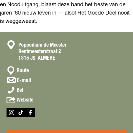
en Nooduitgang, blaast deze band het beste van de
jaren ’80 nieuw leven in — alsof Het Goede Doel nooit
is weggeweest.
C
Poppodium de Meester
Rentmeesterstraat 2
o
1315 JS
ALMERE
n
n
t
Route
a
a
n
E-mail
a
a
c
H
r
Bel
a
t
e
H
r
v
Website
t
e
H
a
G
t
e
n
o
G
I
T
F
t
H
e
o
n
i
a
G
e
d
e
s
k
c
o
t