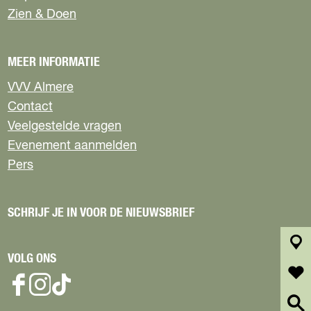
Zien & Doen
MEER INFORMATIE
VVV Almere
Contact
Veelgestelde vragen
Evenement aanmelden
Pers
SCHRIJF JE IN VOOR DE NIEUWSBRIEF
VOLG ONS
k
a
a
f
F
I
T
r
a
a
n
i