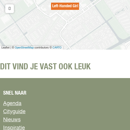
i
Left-Handed Girl
r
l
Leaflet
|
©
OpenStreetMap
contributors ©
CARTO
DIT VIND JE VAST OOK LEUK
SNEL NAAR
Agenda
Cityguide
Nieuws
Inspiratie