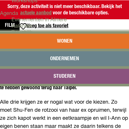
Workshops
Sorry, deze activiteit is niet meer beschikbaar. Bekijk het
actuele aanbod
voor de beschikbare opties.
Agenda
Evenementen in Almere
FILM
Voeg toe als favoriet
Voeg toe als favoriet
Kalender
Terugblik
LEFT-HANDED GIRL
WONEN
Plan je bezoek
Arrangementen
Over Left-Handed Girl:
Overnachten
ONDERNEMEN
Bereikbaarheid
VVV Almere
Alleenstaande moeder Shu-Fen en haar twee dochters, tiener I-
STUDEREN
Reserveren
Ann en de vijfjarige I-Jing, keren na jarenlang op het platteland
te hebben gewoond terug naar Taipei.
Alle drie krijgen ze er nogal wat voor de kiezen. Zo
moet Shu-Fen de rotzooi van haar ex opruimen, terwijl
ze zich kapot werkt in een eetkraampje en wil I-Ann op
eigen benen staan maar maakt ze daarin telkens de