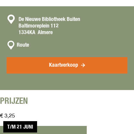
C
De Nieuwe Bibliotheek Buiten
Baltimoreplein 112
o
1334KA
Almere
n
n
t
Route
a
a
a
c
r
Kaartverkoop
t
L
e
f
t
-
PRIJZEN
H
a
€ 3,25
n
d
T/M 21 JUNI
e