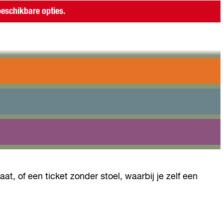
eschikbare opties.
catie in Almere.
rse sfeer, waarna een korte film van een Almeerse
verhaal achter de film.
taat, of een ticket zonder stoel, waarbij je zelf een