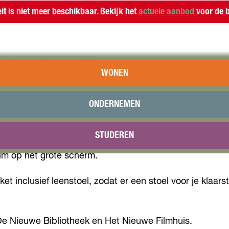
eit is niet meer beschikbaar. Bekijk het
actuele aanbod
voor de b
TE ABOUT YOU
WONEN
36! Geniet van films onder de sterren op een unieke lo
ONDERNEMEN
ogramma. Een Almeerse DJ zorgt voor de perfecte zome
r in gesprek over het maakproces, de inspiratie en het 
STUDEREN
ilm op het grote scherm.
ket inclusief leenstoel, zodat er een stoel voor je klaars
De Nieuwe Bibliotheek en Het Nieuwe Filmhuis.