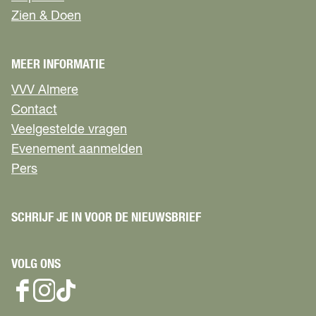
e
t
u
a
e
Zien & Doen
b
a
o
b
u
o
MEER INFORMATIE
t
u
VVV Almere
y
t
o
y
Contact
u
o
Veelgestelde vragen
u
Evenement aanmelden
Pers
SCHRIJF JE IN VOOR DE NIEUWSBRIEF
VOLG ONS
F
I
T
a
n
i