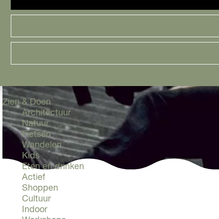
Cityguide
Samen genieten
menu
Groen en Duurzaam
Urban en Architectuur
Stadsdelen
Highlights
Must Do's
Flevoland
Zien & Doen
Architectuur
Natuur
Fietsen
Wandelen
Kids
Eten en drinken
Actief
Shoppen
Cultuur
Indoor