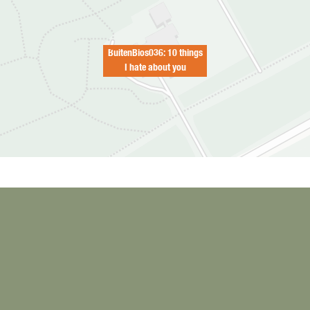
BuitenBios036: 10 things
I hate about you