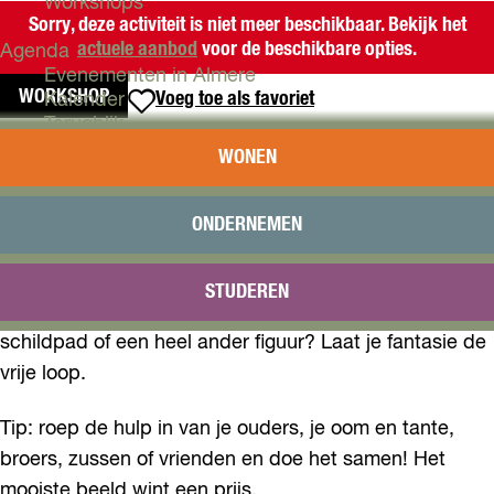
Workshops
Sorry, deze activiteit is niet meer beschikbaar. Bekijk het
actuele aanbod
voor de beschikbare opties.
Agenda
Evenementen in Almere
WORKSHOP
Voeg toe als favoriet
Voeg toe als favoriet
Kalender
Terugblik
ZANDSCULPTURENFESTIJN
WONEN
Plan je bezoek
Arrangementen
Je kent vast die mooie kunstwerken van zand op het
Overnachten
ONDERNEMEN
Bereikbaarheid
strand. Tijdens dit festijn ben jij de kunstenaar! Met
VVV Almere
speciaal beeldenzand en professioneel gereedschap
STUDEREN
Reserveren
maak je jouw eigen creatie. Wordt het een vis, een
schildpad of een heel ander figuur? Laat je fantasie de
vrije loop.
Tip: roep de hulp in van je ouders, je oom en tante,
broers, zussen of vrienden en doe het samen! Het
mooiste beeld wint een prijs.