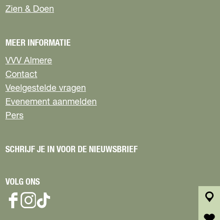
Zien & Doen
MEER INFORMATIE
VVV Almere
Contact
Veelgestelde vragen
Evenement aanmelden
Pers
SCHRIJF JE IN VOOR DE NIEUWSBRIEF
VOLG ONS
F
I
T
k
a
n
i
a