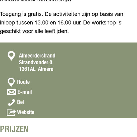
Toegang is gratis. De activiteiten zijn op basis van
inloop tussen 13.00 en 16.00 uur. De workshop is
geschikt voor alle leeftijden.
C
Almeerderstrand
Strandvonder 8
o
1361AL
Almere
n
n
t
Route
a
a
n
E-mail
a
a
c
Z
r
Bel
a
t
a
Z
r
v
Website
n
a
Z
a
d
n
a
n
s
d
PRIJZEN
n
Z
c
s