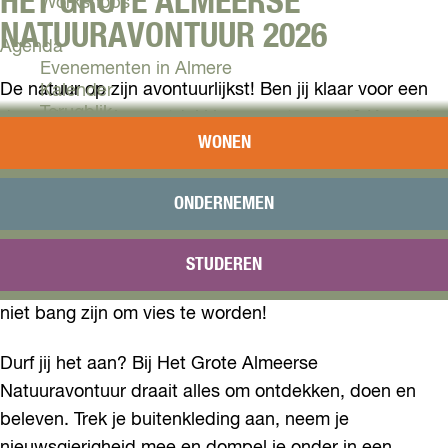
HET GROTE ALMEERSE
Workshops
NATUURAVONTUUR 2026
Agenda
Evenementen in Almere
De natuur op zijn avontuurlijkst! Ben jij klaar voor een
Kalender
Terugblik
dag vol spanning, ontdekking en natuurpret? Kom dan
WONEN
naar Het Grote Almeerse Natuuravontuur op de
Plan je bezoek
Kemphaan! Een stoer evenement voor gezinnen met
Arrangementen
Overnachten
kinderen die graag buiten zijn, willen ravotten en op
ONDERNEMEN
Bereikbaarheid
een actieve manier de natuur willen beleven. Laat je
VVV Almere
verrassen door een middag vol gave activiteiten in het
STUDEREN
Reserveren
groen. Perfect voor avonturiers van alle leeftijden die
niet bang zijn om vies te worden!
Durf jij het aan? Bij Het Grote Almeerse
Natuuravontuur draait alles om ontdekken, doen en
beleven. Trek je buitenkleding aan, neem je