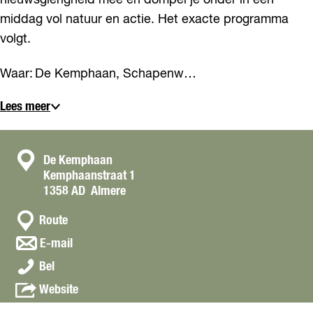
nieuwsgierigheid mee en dompel je onder in een
middag vol natuur en actie. Het exacte programma
volgt.
Waar: De Kemphaan, Schapenw…
Lees meer
C
De Kemphaan
Kemphaanstraat 1
o
1358 AD
Almere
n
n
t
Route
a
a
n
E-mail
a
a
c
H
r
Bel
a
t
e
H
r
v
Website
t
e
H
a
G
t