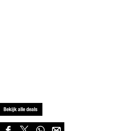
)
8
+
)
Bekijk alle deals
D