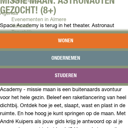
MISSIE MAAN: ASTRONAUTEN
Workshops
GEZOCHT! (8+)
Agenda
Evenementen in Almere
Space Academy is terug in het theater. Astronaut
Kalender
Terugblik
André Kuipers en schrijver Sander Koenen nemen je
WONEN
mee op de reis van je leven: een missie… naar de
Plan je bezoek
maan! Ruim vijftig jaar geleden stonden mensen voor
Arrangementen
Overnachten
het laatst op de maan. Maar nieuwe maanmissies
ONDERNEMEN
Bereikbaarheid
komen eraan. In het theater reizen we samen vooruit
VVV Almere
met een spectaculaire show vol spannende verhalen,
STUDEREN
Reserveren
unieke videobeelden en live experimenten. Space
Academy - missie maan is een buitenaards avontuur
voor het hele gezin. Beleef een raketlancering van heel
dichtbij. Ontdek hoe je eet, slaapt, wast en plast in de
ruimte. En hoe hoog je kunt springen op de maan. Met
André Kuipers als jouw gids krijg je antwoord op al je