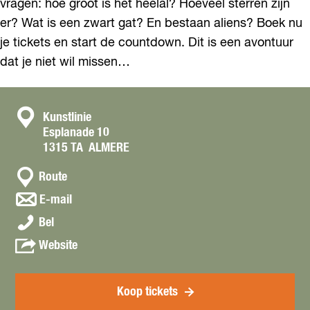
vragen: hoe groot is het heelal? Hoeveel sterren zijn
er? Wat is een zwart gat? En bestaan aliens? Boek nu
je tickets en start de countdown. Dit is een avontuur
dat je niet wil missen…
C
Kunstlinie
Esplanade 10
o
1315 TA
ALMERE
n
n
t
Route
a
a
n
E-mail
a
a
c
M
r
Bel
a
t
i
M
r
v
Website
s
i
M
a
s
s
i
n
i
s
s
M
Koop tickets
e
i
s
i