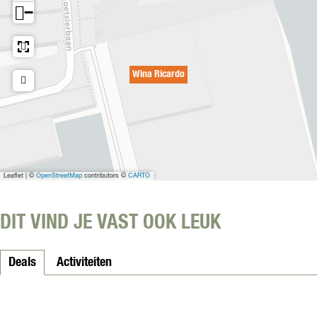
−
o
Wina Ricardo
Leaflet
|
©
OpenStreetMap
contributors ©
CARTO
DIT VIND JE VAST OOK LEUK
Deals
Activiteiten