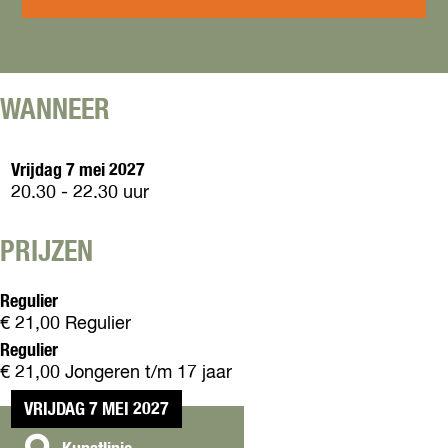
a
i
c
i
R
n
a
c
i
a
r
a
c
R
d
r
a
i
o
d
WANNEER
r
c
o
d
a
o
r
Vrijdag 7 mei 2027
d
20.30 - 22.30 uur
o
PRIJZEN
Regulier
€ 21,00 Regulier
Regulier
€ 21,00 Jongeren t/m 17 jaar
VRIJDAG 7 MEI 2027