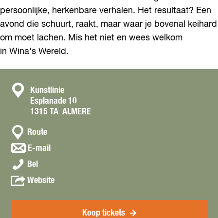
persoonlijke, herkenbare verhalen. Het resultaat? Een
avond die schuurt, raakt, maar waar je bovenal keihard
om moet lachen. Mis het niet en wees welkom
in Wina's Wereld.
C
Kunstlinie
Esplanade 10
o
1315 TA
ALMERE
n
n
t
Route
a
a
n
E-mail
a
a
c
W
r
Bel
a
t
i
W
r
v
Website
n
i
W
a
a
n
i
n
R
a
n
W
Koop tickets
i
R