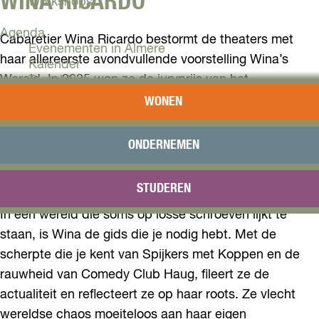
WINA RICARDO
Workshops
Agenda
Cabaretier Wina Ricardo bestormt de theaters met
Evenementen in Almere
haar allereerste avondvullende voorstelling Wina’s
Kalender
Wereld. In 2025 won ze de juryprijs van het
Terugblik
Amsterdams Kleinkunst Festival, de jury noemde haar
WONEN
Plan je bezoek
het nieuwe geluid binnen de cabaretscene, ze werd
Arrangementen
door de Volkskrant én het AD uitgeroepen tot hét
Overnachten
ONDERNEMEN
Bereikbaarheid
comedytalent van 2026 en nu is ze er klaar voor het
VVV Almere
echte werk.
STUDEREN
Reserveren
In een wereld die soms op losse schroeven lijkt te
staan, is Wina de gids die je nodig hebt. Met de
scherpte die je kent van Spijkers met Koppen en de
rauwheid van Comedy Club Haug, fileert ze de
actualiteit en reflecteert ze op haar roots. Ze vlecht
wereldse chaos moeiteloos aan haar eigen