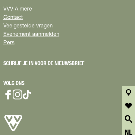
j
i
e
VVV Almere
j
r
Contact
i
j
Veelgestelde vragen
Evenement aanmelden
Pers
SCHRIJF JE IN VOOR DE NIEUWSBRIEF
VOLG ONS
F
I
T
k
a
n
i
a
c
s
k
a
f
e
t
T
r
a
b
a
o
t
v
o
g
k
S
NL
o