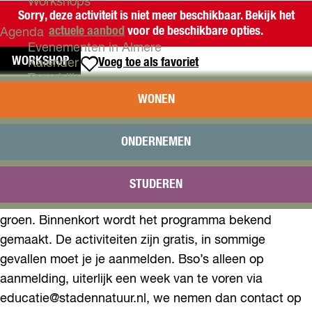
Workshops
Sorry, deze activiteit is niet meer beschikbaar. Bekijk het
actuele aanbod
voor de beschikbare opties.
Agenda
Evenementen in Almere
WORKSHOP
Voeg toe als favoriet
Voeg toe als favoriet
Kalender
Terugblik
WILDE VRIJDAG: MAAK JE EIGEN
WONEN
Plan je bezoek
SCHILDERIJ
Arrangementen
Overnachten
ONDERNEMEN
Bereikbaarheid
De invulling van de Wilde Vrijdagen verandert elke
VVV Almere
vrijdag. Van kunst maken met natuurlijke materialen tot
STUDEREN
Reserveren
spannende ontdekkingstochten en theater in het
groen. Binnenkort wordt het programma bekend
gemaakt. De activiteiten zijn gratis, in sommige
gevallen moet je je aanmelden. Bso’s alleen op
aanmelding, uiterlijk een week van te voren via
educatie@stadennatuur.nl, we nemen dan contact op