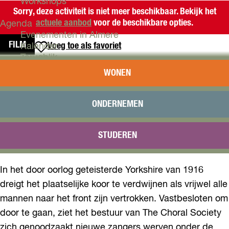
Workshops
Sorry, deze activiteit is niet meer beschikbaar. Bekijk het
actuele aanbod
voor de beschikbare opties.
Agenda
Evenementen in Almere
FILM
Voeg toe als favoriet
Voeg toe als favoriet
Kalender
Terugblik
THE CHORAL
WONEN
Plan je bezoek
Arrangementen
The Choral is een warm en nostalgisch drama,
Overnachten
ONDERNEMEN
Bereikbaarheid
geregisseerd door BAFTA-, Olivier- en Tony Award-
VVV Almere
winnaar Nicholas Hytner, bekend van onder meer The
STUDEREN
Reserveren
Lady in the Van en The Madness of King George.
In het door oorlog geteisterde Yorkshire van 1916
dreigt het plaatselijke koor te verdwijnen als vrijwel alle
mannen naar het front zijn vertrokken. Vastbesloten om
door te gaan, ziet het bestuur van The Choral Society
zich genoodzaakt nieuwe zangers werven onder de