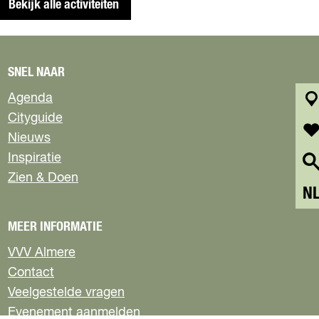
Bekijk alle activiteiten
SNEL NAAR
Agenda
k
Cityguide
a
Nieuws
a
f
Inspiratie
r
a
Zien & Doen
t
v
S
N
o
e
r
l
i
MEER INFORMATIE
e
e
VVV Almere
c
t
t
Contact
e
e
n
Veelgestelde vragen
e
Evenement aanmelden
r