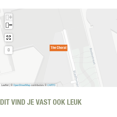
o
r
a
+
l
−
The Choral
Leaflet
|
©
OpenStreetMap
contributors ©
CARTO
DIT VIND JE VAST OOK LEUK