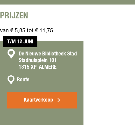
C
h
PRIJZEN
o
r
van € 5,85 tot € 11,75
a
l
T/M 12 JUNI
C
De Nieuwe Bibliotheek Stad
Stadhuisplein 101
o
1315 XP
ALMERE
n
n
t
Route
a
a
a
c
r
Kaartverkoop
t
T
h
e
C
h