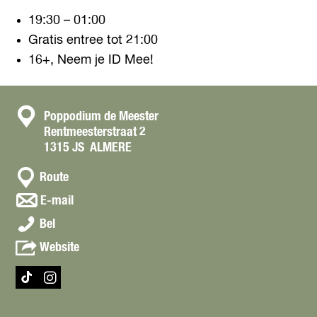
19:30 – 01:00
Gratis entree tot 21:00
16+, Neem je ID Mee!
C
Poppodium de Meester
Rentmeesterstraat 2
o
1315 JS
ALMERE
n
n
t
Route
a
a
n
E-mail
a
a
c
B
r
Bel
a
t
y
B
r
v
Website
T
y
B
a
h
T
y
n
e
h
T
I
T
B
B
e
i
n
h
y
o
B
k
s