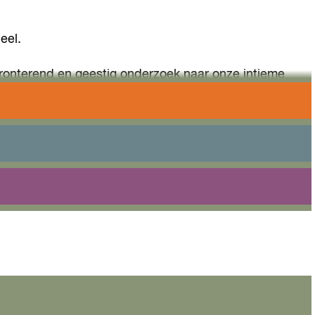
eel.
nfronterend en geestig onderzoek naar onze intieme
s tussen hulpmiddel en hechte band steeds vager. Waar
edespeler in deze technologische theatervoorstelling.
rdt?