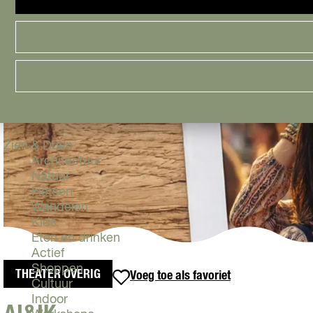
Cityguide
Samen genieten
menu
Groen en Duurzaam
Urban en Architectuur
Stadsdelen
Highlights
Must Do's
Flevoland
Zien & Doen
Architectuur
Natuur
Fietsen
Wandelen
Kids
Eten en drinken
Actief
Shoppen
THEATER OVERIG
Voeg toe als favoriet
Voeg toe als favoriet
Cultuur
Indoor