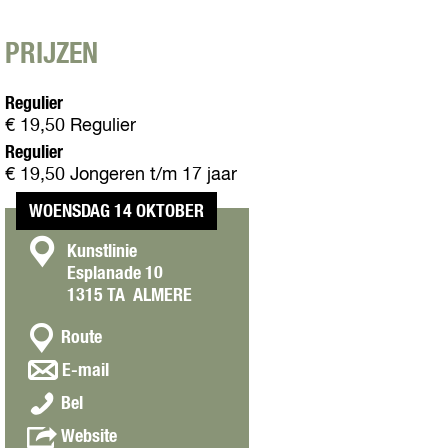
PRIJZEN
Regulier
€ 19,50 Regulier
Regulier
€ 19,50 Jongeren t/m 17 jaar
WOENSDAG 14 OKTOBER
C
Kunstlinie
Esplanade 10
o
1315 TA
ALMERE
n
n
t
Route
a
a
n
E-mail
a
a
c
A
r
Bel
a
t
I
A
r
v
Website
&
I