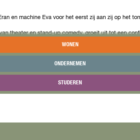
ran en machine Eva voor het eerst zij aan zij op het ton
 van theater en stand-up comedy, groeit uit tot een co
WONEN
gitale allesweter of artificiële assistent, wordt de gren
ONDERNEMEN
 ze uit tot luisterend oor, vriend en nu zelf tot zijn m
t er als digitale nabijheid iets te vanzelfsprekend wo
STUDEREN