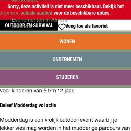
Workshops
Sorry, deze activiteit is niet meer beschikbaar. Bekijk het
actuele aanbod
voor de beschikbare opties.
Agenda
Evenementen in Almere
OUTDOOR EN SURVIVAL
Voeg toe als favoriet
Voeg toe als favoriet
Kalender
Terugblik
INTERNATIONALE MODDERDAG
WONEN
Plan je bezoek
Arrangementen
Klaar voor een kliederfestijn met avontuur en plezier?
Overnachten
ONDERNEMEN
Bereikbaarheid
Kom naar Modderdag bij Outdoorpark SEC Almere en
VVV Almere
ren, glijd en speel door modder tot je schoenen niet
STUDEREN
Reserveren
meer herkenbaar zijn! Een fantastisch outdoor-uitje
voor kinderen van 5 t/m 12 jaar.
Beleef Modderdag vol actie
Modderdag is een vrolijk outdoor-event waarbij je
lekker vies mag worden in het mudderige parcours van