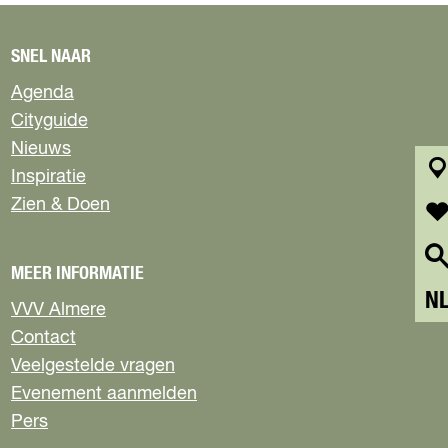
SNEL NAAR
Agenda
Cityguide
Nieuws
Inspiratie
k
Zien & Doen
a
a
f
r
a
MEER INFORMATIE
t
v
S
N
o
VVV Almere
e
r
Contact
l
i
e
Veelgestelde vragen
e
c
t
Evenement aanmelden
t
e
Pers
e
n