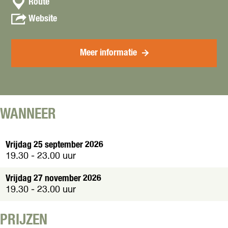
t
Route
a
a
v
Website
a
a
c
r
n
t
O
O
Meer informatie
p
p
e
e
n
n
P
P
o
o
d
WANNEER
d
i
i
u
u
Vrijdag 25 september 2026
m
m
19.30 - 23.00 uur
C
C
u
u
Vrijdag 27 november 2026
l
l
19.30 - 23.00 uur
t
t
u
u
u
PRIJZEN
u
r