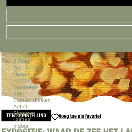
Cityguide
Samen genieten
menu
Groen en Duurzaam
Urban en Architectuur
Stadsdelen
Highlights
Must Do's
Flevoland
Zien & Doen
Architectuur
Natuur
Fietsen
Wandelen
Kids
Eten en drinken
Actief
Shoppen
TENTOONSTELLING
Voeg toe als favoriet
Voeg toe als favoriet
Cultuur
Indoor