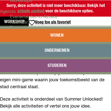
Workshops
Sorry, deze activiteit is niet meer beschikbaar. Bekijk het
actuele aanbod
voor de beschikbare opties.
Agenda
Evenementen in Almere
WORKSHOP
Voeg toe als favoriet
Voeg toe als favoriet
Kalender
Terugblik
CREATIEVE AI-WORKSHOP:
WONEN
Plan je bezoek
ONTWERP ALMERE VAN DE
Arrangementen
Overnachten
ONDERNEMEN
TOEKOMST
Bereikbaarheid
VVV Almere
STUDEREN
Hoe ziet Almere eruit over 50 jaar? Tijdens deze
Reserveren
creatieve workshop ontwerp je met behulp van AI een
eigen mini-game waarin jouw toekomstbeeld van de
stad centraal staat.
Deze activiteit is onderdeel van Summer Unlocked!
Bekijk alle activiteiten of vertel ons jouw idee.