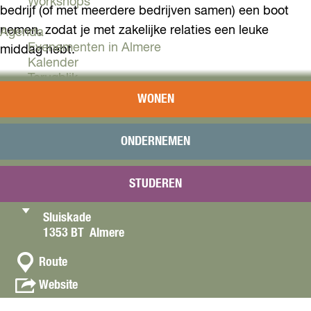
Workshops
bedrijf (of met meerdere bedrijven samen) een boot
nemen, zodat je met zakelijke relaties een leuke
Agenda
Evenementen in Almere
middag hebt.
Kalender
Terugblik
Met de bus naar het evenement? Check de AllGo
WONEN
reisplanner
voor de actuele bustijden. Wil je blijven
Plan je bezoek
Arrangementen
overnachten? Bekijk dan de
Overnachten
ONDERNEMEN
overnachtingsmogelijkheden
.
Bereikbaarheid
VVV Almere
STUDEREN
Reserveren
C
Sluiskade, Almere, Nederland
Sluiskade
o
1353 BT
Almere
n
n
t
Route
a
a
v
Website
a
a
c
r