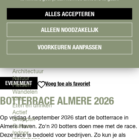
Cityguide
Samen genieten
menu
ALLES ACCEPTEREN
Groen en Duurzaam
V
Urban en Architectuur
ALLEEN NOODZAKELIJK
i
Stadsdelen
s
Highlights
i
Must Do's
VOORKEUREN AANPASSEN
t
Flevoland
A
l
Zien & Doen
m
Architectuur
e
Natuur
EVENEMENT
Voeg toe als favoriet
Voeg toe als favoriet
r
Fietsen
e
Wandelen
BOTTERRACE ALMERE 2026
Kids
Eten en drinken
Actief
Op vrijdag 4 september 2026 start de botterrace in
Shoppen
Cultuur
Almere Haven. Zo'n 20 botters doen mee met de race.
Indoor
Deze race is bedoeld voor bedrijven. Zo kun je als