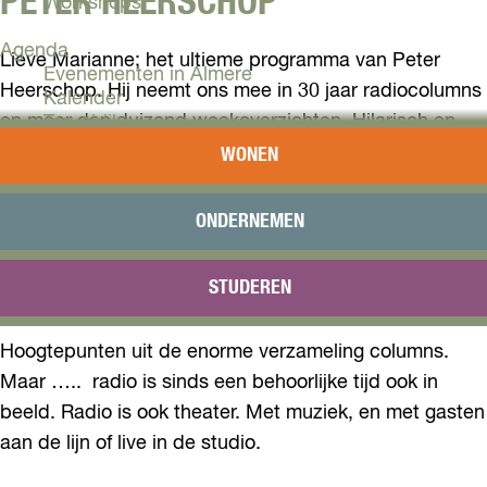
PETER HEERSCHOP
Workshops
Agenda
Lieve Marianne; het ultieme programma van Peter
Evenementen in Almere
Heerschop. Hij neemt ons mee in 30 jaar radiocolumns
Kalender
en meer dan duizend weekoverzichten. Hilarisch en
Terugblik
ontroerend. Net zo flauw als diepgravend.
WONEN
Plan je bezoek
Arrangementen
Heerschop leest ons voor door de jaren heen. Met de
Overnachten
ONDERNEMEN
bijbehorende achtergrondverhalen. Zo kan het zomaar
Bereikbaarheid
VVV Almere
opeens duidelijk worden waarom we nu zijn waar we
STUDEREN
Reserveren
zijn. Waarom we nu doen wat we doen.
Hoogtepunten uit de enorme verzameling columns.
Maar ….. radio is sinds een behoorlijke tijd ook in
beeld. Radio is ook theater. Met muziek, en met gasten
aan de lijn of live in de studio.