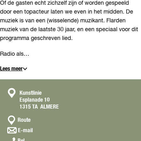
Of de gasten echt zichzelf zijn of worden gespeeld
door een topacteur laten we even in het midden. De
muziek is van een (wisselende) muzikant. Flarden
muziek van de laatste 30 jaar, en een speciaal voor dit
programma geschreven lied.
Radio als…
Lees meer
C
Kunstlinie
Esplanade 10
o
1315 TA
ALMERE
n
n
t
Route
a
a
n
E-mail
a
a
c
P
r
Bel