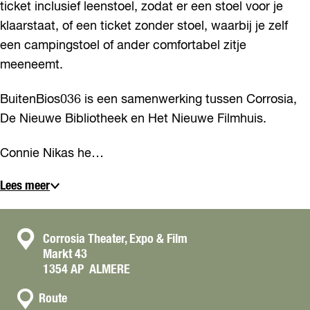
ticket inclusief leenstoel, zodat er een stoel voor je
klaarstaat, of een ticket zonder stoel, waarbij je zelf
een campingstoel of ander comfortabel zitje
meeneemt.
BuitenBios036 is een samenwerking tussen Corrosia,
De Nieuwe Bibliotheek en Het Nieuwe Filmhuis.
Connie Nikas he…
Lees meer
C
Corrosia Theater, Expo & Film
Markt 43
o
1354 AP
ALMERE
n
n
t
Route