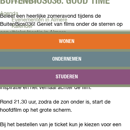
BUITENBIOS036: GOOD TIME
Workshops
Agenda
Beleef een heerlijke zomeravond tijdens de
Evenementen in Almere
BuitenBios036! Geniet van films onder de sterren op
Kalender
een unieke locatie in Almere.
Terugblik
WONEN
Plan je bezoek
De avond begint om 20.00 uur met een sfeervol
Arrangementen
voorprogramma. Een Almeerse DJ zorgt voor de
Overnachten
ONDERNEMEN
perfecte zomerse sfeer, waarna een korte film van een
Bereikbaarheid
VVV Almere
Almeerse filmmaker wordt vertoond. Aansluitend gaat
STUDEREN
Reserveren
de filmmaker in gesprek over het maakproces, de
inspiratie en het verhaal achter de film.
Rond 21.30 uur, zodra de zon onder is, start de
hoofdfilm op het grote scherm.
Bij het bestellen van je ticket kun je kiezen voor een