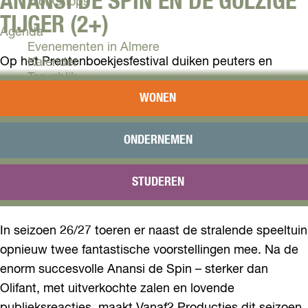
ANANSI DE SPIN EN DE GULZIGE
Workshops
TIJGER (2+)
Agenda
Evenementen in Almere
Op het Prentenboekjesfestival duiken peuters en
Kalender
Terugblik
kleuters weer de theatrale speeltuin in waar ze zelf
WONEN
verhalen maken, voorgelezen worden, ze kunnen
Plan je bezoek
veranderen in hun favoriete karakter uit bekende
Arrangementen
Overnachten
prentenboekjes, ze kunnen dansen, tekenen en spelen,
ONDERNEMEN
Bereikbaarheid
tot ze naar de voorstelling mogen! Vanaf2 Festivals
VVV Almere
creëert een positieve eerste theaterervaring die
STUDEREN
Reserveren
absoluut naar meer zal smaken.
In seizoen 26/27 toeren er naast de stralende speeltuin
opnieuw twee fantastische voorstellingen mee. Na de
enorm succesvolle Anansi de Spin – sterker dan
Olifant, met uitverkochte zalen en lovende