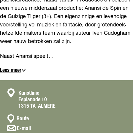
publieksreacties, maakt Vanaf2 Producties dit seizoen
een nieuwe middenzaal productie: Anansi de Spin en
de Gulzige Tijger (3+). Een eigenzinnige en levendige
voorstelling vol muziek en fantasie, door grotendeels
hetzelfde makers team waarbij auteur Iven Cudogham
weer nauw betrokken zal zijn.
Naast Anansi speelt…
Lees meer
C
Kunstlinie
Esplanade 10
o
1315 TA
ALMERE
n
n
t
Route
a
a
n
E-mail
a