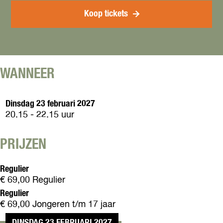
l
n
g
e
i
V
Koop tickets
M
g
e
l
e
M
g
i
t
e
M
e
M
t
e
g
e
M
t
M
M
e
WANNEER
M
e
e
M
e
t
e
e
M
M
Dinsdag 23 februari 2027
e
e
e
20.15 - 22.15 uur
e
M
e
PRIJZEN
e
Regulier
€ 69,00 Regulier
Regulier
€ 69,00 Jongeren t/m 17 jaar