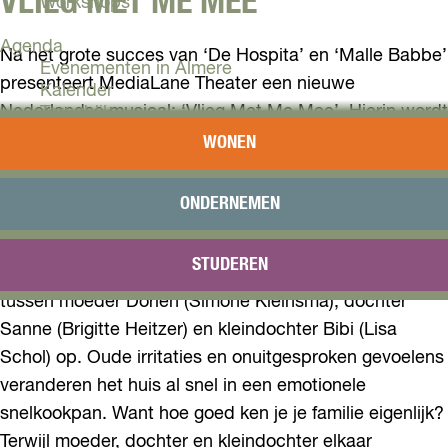
VLIEG MET ME MEE
Workshops
Agenda
Na het grote succes van ‘De Hospita’ en ‘Malle Babbe’
Evenementen in Almere
presenteert MediaLane Theater een nieuwe
Kalender
Nederlandse musical: ‘Vlieg Met Me Mee’. Hierin wordt
Terugblik
een warm, vrolijk en herkenbaar verhaal over drie
WONEN
Plan je bezoek
generaties vrouwen verteld, omlijst door hits van Paul
Arrangementen
de Leeuw.
Overnachten
ONDERNEMEN
Bereikbaarheid
VVV Almere
Drie generaties vrouwen komen onverwacht weer
STUDEREN
Reserveren
onder één dak te wonen. Al gauw lopen de spanningen
tussen moeder Dorien (Simone Kleinsma), dochter
Sanne (Brigitte Heitzer) en kleindochter Bibi (Lisa
Schol) op. Oude irritaties en onuitgesproken gevoelens
veranderen het huis al snel in een emotionele
snelkookpan. Want hoe goed ken je je familie eigenlijk?
Terwijl moeder, dochter en kleindochter elkaar