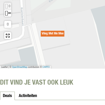
e
e
M
M
+
e
e
e
−
e
M
e
e
Vlieg Met Me Mee
Leaflet
|
©
OpenStreetMap
contributors ©
CARTO
DIT VIND JE VAST OOK LEUK
Deals
Activiteiten