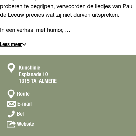
proberen te begrijpen, verwoorden de liedjes van Paul
de Leeuw precies wat zij niet durven uitspreken.
In een verhaal met humor, …
Lees meer
C
Kunstlinie
Esplanade 10
o
1315 TA
ALMERE
n
n
t
Route
a
a
n
E-mail
a
a
c
V
r
Bel
a
t
l
V
r
v
Website
i
l
V
a
e
i