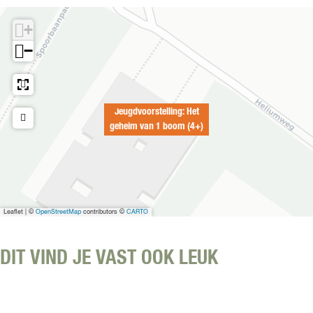
o
o
o
+
o
r
m
−
s
(
t
4
e
+
l
)
Jeugdvoorstelling: Het
l
geheim van 1 boom (4+)
i
n
g
:
H
e
Leaflet
|
©
OpenStreetMap
contributors ©
CARTO
t
g
e
DIT VIND JE VAST OOK LEUK
h
e
i