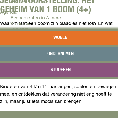
JEUGDVOORSTELLING: HET
Workshops
GEHEIM VAN 1 BOOM (4+)
Agenda
Evenementen in Almere
Waarom laat een boom zijn blaadjes niet los? En wat
Kalender
Terugblik
fluistert de wind in de herfst?
WONEN
Plan je bezoek
In deze interactieve muzikale meedoe voorstelling
Arrangementen
helpen kinderen een bange boom om de herfst te
Overnachten
ONDERNEMEN
Bereikbaarheid
omarmen. Met gitaar, muziek, beweging en fantasie
VVV Almere
beleven zij samen een warm herfstverhaal vol humor
STUDEREN
Reserveren
en avontuur.
Kinderen van 4 t/m 11 jaar zingen, spelen en bewegen
mee, en ontdekken dat verandering niet eng hoeft te
zijn, maar juist iets moois kan brengen.