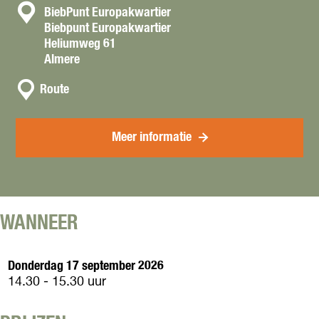
C
BiebPunt Europakwartier
Biebpunt Europakwartier
o
Heliumweg 61
n
Almere
t
n
Route
a
a
c
a
t
r
Meer informatie
J
e
u
g
d
WANNEER
v
o
o
Donderdag 17 september 2026
r
14.30 - 15.30 uur
s
t