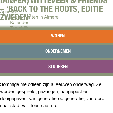
DULFER, WITTEVEEN & FRIENDS
Workshops
– ‘BACK TO THE ROOTS, EDITIE
Agenda
ZWEDEN’
Evenementen in Almere
Kalender
Terugblik
Geïnspireerd door Nederlandse en Zweedse tradities
WONEN
spelen Dulfer & Witteveen, samen met hun vrienden op
Plan je bezoek
Arrangementen
cello en nyckelharpa, Zweedse en Nederlandse
Overnachten
ONDERNEMEN
traditionals. Muziek die even afstand laat nemen van
Bereikbaarheid
de drukte van alledag.
VVV Almere
STUDEREN
Reserveren
Toelichting op het programma
Sommige melodieën zijn al eeuwen onderweg. Ze
worden gespeeld, gezongen, aangepast en
doorgegeven, van generatie op generatie, van dorp
naar stad, van toen naar nu.