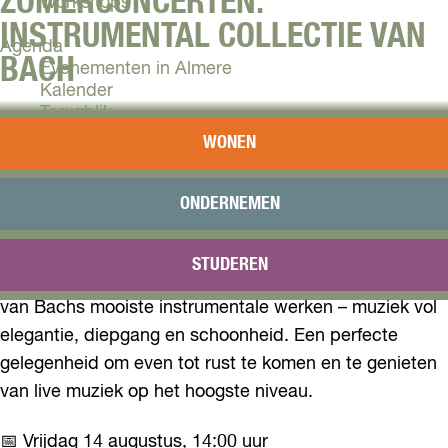
ZOMERCONCERTEN:
Workshops
INSTRUMENTAL COLLECTIE VAN
Agenda
BACH
Evenementen in Almere
Kalender
Terugblik
🎻 Lunchconcert met muziek van J.S. Bach
WONEN
Plan je bezoek
Op vrijdag 14 augustus om 14:00 uur neemt Ensemble
Arrangementen
Overnachten
Violini Capricciosi u mee in de tijdloze wereld van
ONDERNEMEN
Bereikbaarheid
Johann Sebastian Bach.
VVV Almere
STUDEREN
Reserveren
Geniet van een sfeervol lunchconcert met een selectie
van Bachs mooiste instrumentale werken – muziek vol
elegantie, diepgang en schoonheid. Een perfecte
gelegenheid om even tot rust te komen en te genieten
van live muziek op het hoogste niveau.
📅 Vrijdag 14 augustus, 14:00 uur