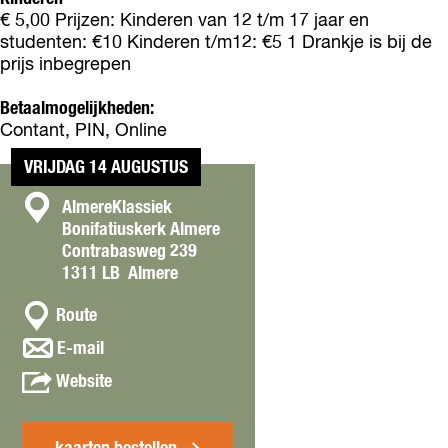
l
o
l
€ 5,00 Prijzen: Kinderen van 12 t/m 17 jaar en
c
l
c
studenten: €10 Kinderen t/m12: €5 1 Drankje is bij de
o
l
o
prijs inbegrepen
l
e
l
l
c
l
Betaalmogelijkheden:
e
t
e
Contant, PIN, Online
c
i
c
t
e
t
VRIJDAG 14 AUGUSTUS
i
v
i
e
C
AlmereKlassiek
a
e
v
Bonifatiuskerk Almere
n
v
o
a
Contrabasweg 239
B
a
n
n
1311 LB
Almere
a
n
B
t
c
B
a
n
Route
a
h
a
c
a
c
n
c
E-mail
h
a
h
a
t
r
v
Website
a
Z
a
r
O
n
Z
M
Z