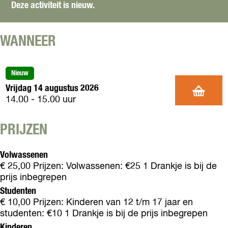
O
Deze activiteit is nieuw.
C
O
N
E
N
C
R
C
E
WANNEER
T
E
R
E
R
T
N
T
E
Nieuw
:
E
N
Vrijdag 14 augustus 2026
I
N
:
14.00 - 15.00 uur
n
:
I
s
I
n
t
n
PRIJZEN
s
r
s
t
u
t
r
Volwassenen
m
r
u
€ 25,00 Prijzen: Volwassenen: €25 1 Drankje is bij de
e
u
m
prijs inbegrepen
n
m
e
t
e
Studenten
n
a
n
€ 10,00 Prijzen: Kinderen van 12 t/m 17 jaar en
t
l
t
studenten: €10 1 Drankje is bij de prijs inbegrepen
a
c
a
Kinderen