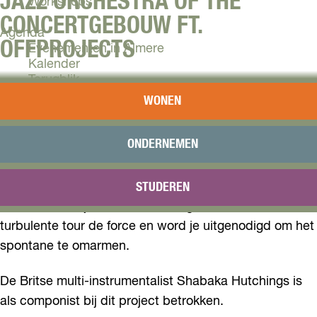
JAZZ ORCHESTRA OF THE
Workshops
CONCERTGEBOUW FT.
Agenda
OFFPROJECTS
Evenementen in Almere
Kalender
Terugblik
​​Er hangt iets in de lucht. Iets onvoorspelbaars, iets
WONEN
speciaals, iets onverwachts, iets energieks. Er is iets in
Plan je bezoek
Arrangementen
beweging: dansgezelschap OFFprojects, Jazz
Overnachten
ONDERNEMEN
Orchestra of the Concertgebouw en Shabaka
Bereikbaarheid
Hutchings bundelen hun specialismen om de
VVV Almere
onvoorspelbare kracht van het leven te vieren. In
STUDEREN
Reserveren
Storm vormen jazz en hedendaagse dans een
turbulente tour de force en word je uitgenodigd om het
spontane te omarmen.
De Britse multi-instrumentalist Shabaka Hutchings is
als componist bij dit project betrokken.