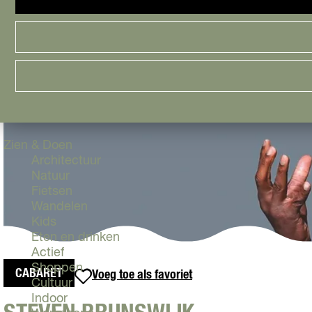
Cityguide
Samen genieten
menu
Groen en Duurzaam
Urban en Architectuur
Stadsdelen
Highlights
Must Do's
Flevoland
Zien & Doen
Architectuur
Natuur
Fietsen
Wandelen
Kids
Eten en drinken
Actief
Shoppen
CABARET
Voeg toe als favoriet
Voeg toe als favoriet
Cultuur
Indoor