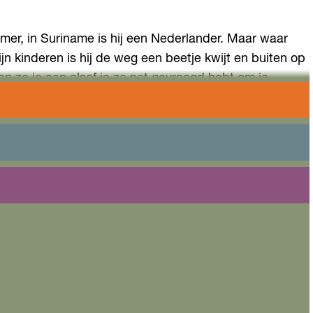
namer, in Suriname is hij een Nederlander. Maar waar
 kinderen is hij de weg een beetje kwijt en buiten op
n ze je aan alsof je ze net gevraagd hebt om je
 rode mier.
aarin we nu leven. Kom lachen, kom huilen, maar kom