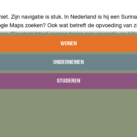
t. Zijn navigatie is stuk. In Nederland is hij een Suri
gle Maps zoeken? Ook wat betreft de opvoeding van zijn
ewoon ‘Goedemiddag’ zeggen tegen een vreemde, nu kijke
aar reageren mensen alsof ze net gebeten zijn door een
WONEN
warring over identiteit, ouderschap en de rare wereld w
ONDERNEMEN
meer.
STUDEREN