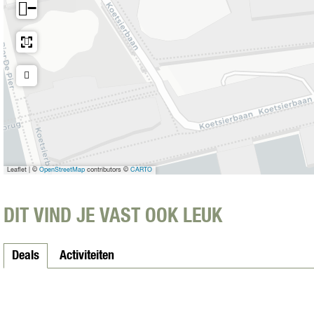
−
i
a
Leaflet
|
©
OpenStreetMap
contributors ©
CARTO
DIT VIND JE VAST OOK LEUK
Deals
Activiteiten