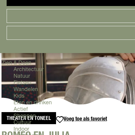
Cityguide
Samen genieten
menu
Groen en Duurzaam
Urban en Architectuur
Stadsdelen
Highlights
Must Do's
Flevoland
Zien & Doen
Architectuur
Natuur
Fietsen
Wandelen
Kids
Eten en drinken
Actief
Shoppen
THEATER EN TONEEL
Voeg toe als favoriet
Voeg toe als favoriet
Cultuur
Indoor