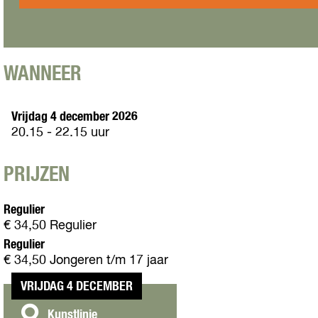
e
o
n
e
o
m
J
n
e
e
u
J
n
o
l
u
J
e
i
l
WANNEER
u
n
a
i
l
J
a
i
u
Vrijdag 4 december 2026
a
l
20.15 - 22.15 uur
i
a
PRIJZEN
Regulier
€ 34,50 Regulier
Regulier
€ 34,50 Jongeren t/m 17 jaar
VRIJDAG 4 DECEMBER
C
Kunstlinie