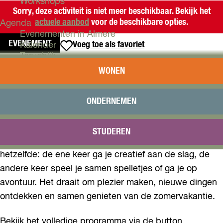
Workshops
Sorry, deze activiteit is niet meer beschikbaar. Bekijk het
actuele aanbod
voor de beschikbare opties.
Agenda
Evenementen in Almere
EVENEMENT
Voeg toe als favoriet
Voeg toe als favoriet
Kalender
Terugblik
KIDSFUN ZOMERACTIVITEITEN
WONEN
Plan je bezoek
Arrangementen
Elke woensdag in de zomervakantie is het feest voor
Overnachten
ONDERNEMEN
Bereikbaarheid
kinderen. Van 8 juli tot en met 12 augustus kunnen
VVV Almere
kinderen elke week meedoen aan een gezellige
STUDEREN
Reserveren
activiteit met een nieuw thema. Geen week is
hetzelfde: de ene keer ga je creatief aan de slag, de
andere keer speel je samen spelletjes of ga je op
avontuur. Het draait om plezier maken, nieuwe dingen
ontdekken en samen genieten van de zomervakantie.
Bekijk het volledige programma via de button