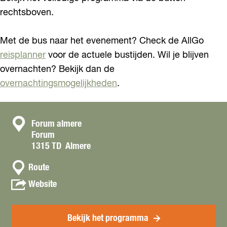
rechtsboven.
Met de bus naar het evenement? Check de AllGo
reisplanner
voor de actuele bustijden. Wil je blijven
overnachten? Bekijk dan de
overnachtingsmogelijkheden
.
C
Forum almere
Forum
o
1315 TD
Almere
n
n
t
Route
a
a
v
Website
a
a
c
r
n
t
K
K
Bekijk het programma
i
i